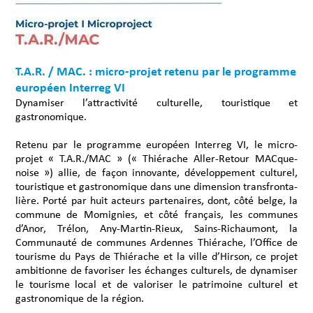
T.A.R. / MAC. : micro-projet retenu par le programme
européen Interreg VI
Dynamiser l’attractivité culturelle, touristique et
gastronomique.
Retenu par le programme euro­péen Inter­reg VI, le micro-
projet « T.A.R./MAC » (« Thié­rache Aller-Retour MACque­
noise ») allie, de façon inno­vante, déve­lop­pe­ment cultu­rel,
touris­tique et gastro­no­mique dans une dimen­sion trans­fron­ta­
lière. Porté par huit acteurs parte­naires, dont, côté belge, la
commune de Momi­gnies, et côté français, les communes
d’Anor, Trélon, Any-Martin-Rieux, Sains-Richau­mont, la
Commu­nauté de communes Ardennes Thié­rache, l’Of­fice de
tourisme du Pays de Thié­rache et la ville d’Hir­son, ce projet
ambi­tionne de favo­ri­ser les échanges cultu­rels, de dyna­mi­ser
le tourisme local et de valo­ri­ser le patri­moine cultu­rel et
gastro­no­mique de la région.