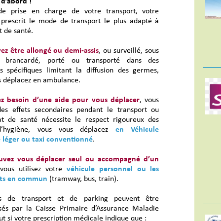
 d’abord !
e prise en charge de votre transport, votre
prescrit le mode de transport le plus adapté à
t de santé.
ez être allongé ou demi-assis
, ou surveillé, sous
, brancardé, porté ou transporté dans des
ns spécifiques limitant la diffusion des germes,
s déplacez en ambulance.
z besoin d’une aide pour vous déplacer
, vous
des effets secondaires pendant le transport ou
at de santé nécessite le respect rigoureux des
d’hygiène, vous vous déplacez
en Véhicule
e léger ou taxi conventionné
.
uvez vous déplacer seul ou accompagné d’un
 vous utilisez votre
véhicule personnel ou les
rts en commun
(tramway, bus, train).
is de transport et de parking peuvent être
és par la Caisse Primaire d’Assurance Maladie
t si votre prescription médicale indique que :