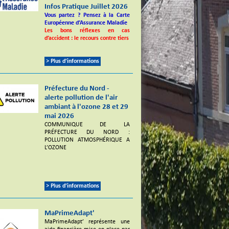
Infos Pratique Juillet 2026
Vous partez ? Pensez à la Carte
Européenne d’Assurance Maladie
Les bons réflexes en cas
d’accident : le recours contre tiers
> Plus d'informations
Préfecture du Nord -
alerte pollution de l'air
ambiant à l'ozone 28 et 29
mai 2026
COMMUNIQUE DE LA
PRÉFECTURE DU NORD :
POLLUTION ATMOSPHÉRIQUE A
L’OZONE
> Plus d'informations
MaPrimeAdapt'
MaPrimeAdapt’ représente une