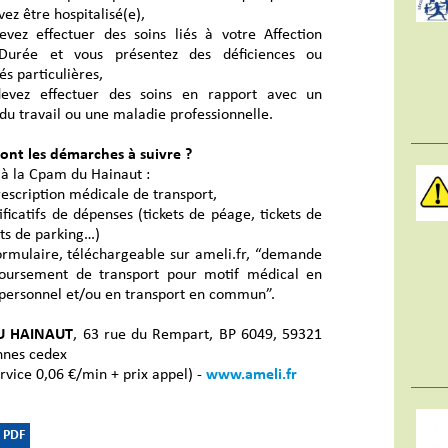
vez être hospitalisé(e),
evez effectuer des soins liés à votre Affection
Durée et vous présentez des déficiences ou
és particulières,
evez effectuer des soins en rapport avec un
du travail ou une maladie professionnelle.
sont les démarches à suivre ?
 à la Cpam du Hainaut :
rescription médicale de transport,
tificatifs de dépenses (tickets de péage, tickets de
ets de parking…)
formulaire, téléchargeable sur ameli.fr, “demande
ursement de transport pour motif médical en
 personnel et/ou en transport en commun”.
U HAINAUT
, 63 rue du Rempart, BP 6049, 59321
nnes cedex
rvice 0,06 €/min + prix appel) -
www.ameli.fr
 PDF