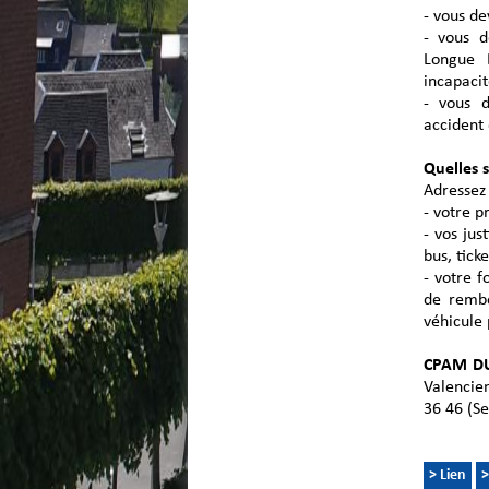
- vous de
- vous d
Longue 
incapacit
- vous d
accident 
Quelles 
Adressez
- votre p
- vos jus
bus, tick
- votre 
de rembo
véhicule
CPAM D
Valencie
36 46 (Se
> Lien
>