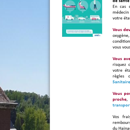
de santé
En cas d
médecin 
votre éta
Vous dev
oxygène
conditio
vous vou
Vous ave
risquez 
votre ét
règles 
Sanitair
Vous po
proche
,
transpo
Vos fra
rembours
du Hainau