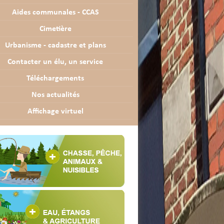
Aides communales - CCAS
Cimetière
Urbanisme - cadastre et plans
Contacter un élu, un service
Téléchargements
Nos actualités
Affichage virtuel