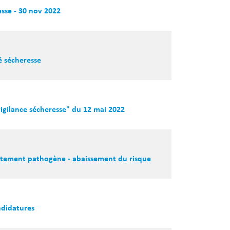
sse - 30 nov 2022
é sécheresse
vigilance sécheresse" du 12 mai 2022
autement pathogène - abaissement du risque
ndidatures