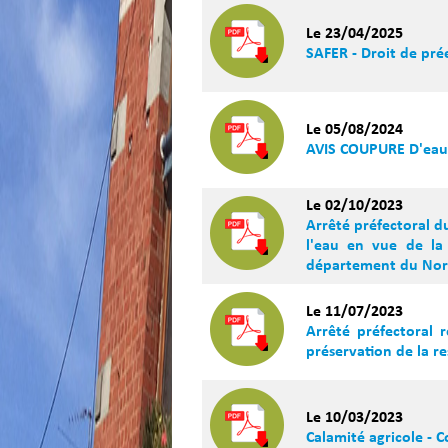
Le 23/04/2025
SAFER - Droit de pré
Le 05/08/2024
AVIS COUPURE D'eau
Le 02/10/2023
Arrêté préfectoral d
l'eau en vue de la
département du No
Le 11/07/2023
Arrêté préfectoral 
préservation de la r
Le 10/03/2023
Calamité agricole -