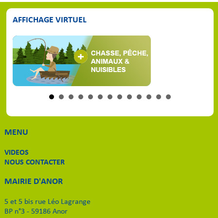
AFFICHAGE VIRTUEL
MENU
VIDEOS
NOUS CONTACTER
MAIRIE D'ANOR
5 et 5 bis rue Léo Lagrange
BP n°3 - 59186 Anor