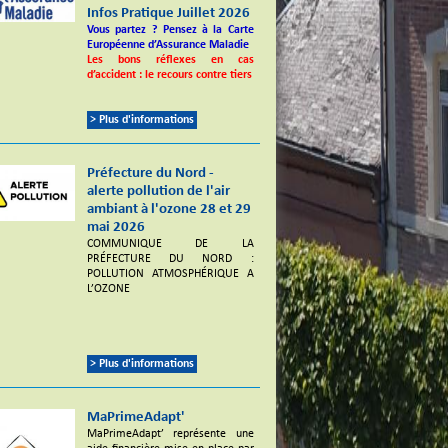
Infos Pratique Juillet 2026
Vous partez ? Pensez à la Carte
Européenne d’Assurance Maladie
Les bons réflexes en cas
d’accident : le recours contre tiers
> Plus d'informations
Préfecture du Nord -
alerte pollution de l'air
ambiant à l'ozone 28 et 29
mai 2026
COMMUNIQUE DE LA
PRÉFECTURE DU NORD :
POLLUTION ATMOSPHÉRIQUE A
L’OZONE
> Plus d'informations
MaPrimeAdapt'
MaPrimeAdapt’ représente une