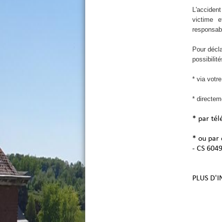
L'acciden
victime 
responsabi
Pour décla
possibilité
* via votr
* directem
* par té
* ou par
- CS 604
PLUS D'