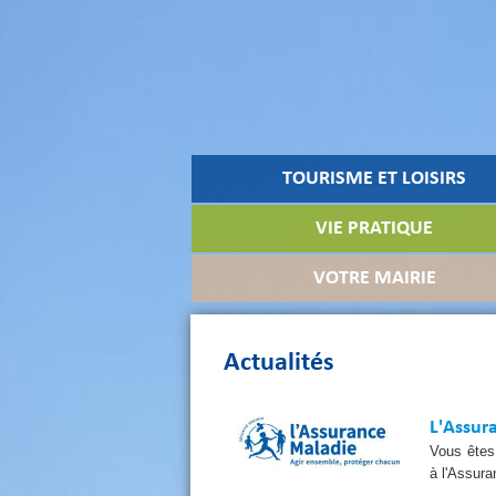
TOURISME ET LOISIRS
VIE PRATIQUE
VOTRE MAIRIE
Actualités
L'Assur
Vous êtes 
à l'Assura