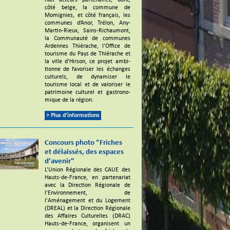
huit acteurs parte­naires, dont,
côté belge, la commune de
Momi­gnies, et côté français, les
communes d’Anor, Trélon, Any-
Martin-Rieux, Sains-Richau­mont,
la Commu­nauté de communes
Ardennes Thié­rache, l’Of­fice de
tourisme du Pays de Thié­rache et
la ville d’Hir­son, ce projet ambi­
tionne de favo­ri­ser les échanges
cultu­rels, de dyna­mi­ser le
tourisme local et de valo­ri­ser le
patri­moine cultu­rel et gastro­no­
mique de la région.
> Plus d'informations
Concours photo "Friches
et délaissés, des espaces
d'avenir"
L’Union Régionale des CAUE des
Hauts-de-France, en partenariat
avec la Direction Régionale de
l'Environnement, de
l'Aménagement et du Logement
(DREAL) et la Direction Régionale
des Affaires Culturelles (DRAC)
Hauts-de-France, organisent un