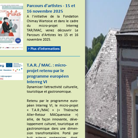
Parcours d'artistes - 15 et
16 novembre 2025
A l'initiative de la Fondation
Chimay Wartoise et dans le cadre
du micro-projet Interreg
TAR/MAC, venez découvrir Le
Parcours d'Artistes les 15 et 16
novembre 2025.
> Plus d'informations
T.A.R. / MAC. : micro-
projet retenu par le
programme européen
Interreg VI
Dynamiser l’attractivité culturelle,
touristique et gastronomique.
Retenu par le programme euro­
péen Inter­reg VI, le micro-projet
« T.A.R./MAC » (« Thié­rache
Aller-Retour MACque­noise »)
allie, de façon inno­vante, déve­
lop­pe­ment cultu­rel, touris­tique et
gastro­no­mique dans une dimen­
sion trans­fron­ta­lière. Porté par