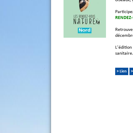
Partici
RENDEZ-
Retrouve
décembr
L'éditio
sanitaire
> Lien
>