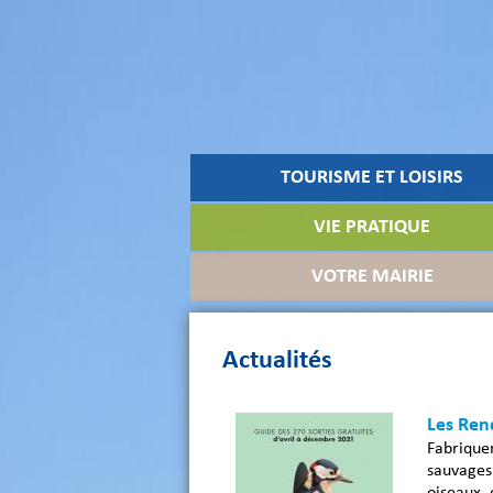
TOURISME ET LOISIRS
VIE PRATIQUE
VOTRE MAIRIE
Actualités
Les Ren
Fabrique
sauvages
oiseaux, 