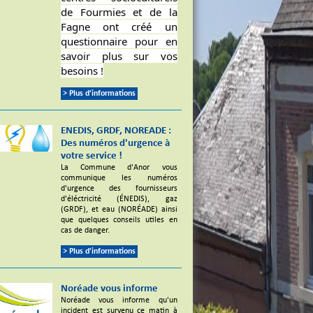
de Fourmies et de la
Fagne ont créé un
questionnaire pour en
savoir plus sur vos
besoins !
> Plus d'informations
ENEDIS, GRDF, NOREADE :
Des numéros d'urgence à
votre service !
La Commune d'Anor vous
communique les numéros
d'urgence des fournisseurs
d'éléctricité (ÉNEDIS), gaz
(GRDF), et eau (NORÉADE) ainsi
que quelques conseils utiles en
cas de danger.
> Plus d'informations
Noréade vous informe
Noréade vous informe qu'un
incident est survenu ce matin à