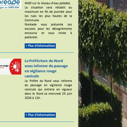
4h00 sur le réseau d'eau potable.
La situation sera rétablit au
maximum en fin de journée pour
les rues les plus hautes de la
Commune.
Noréade vous présente ses
excuses pour les désagréments
encourus et vous invite à
patienter.
> Plus d'informations
La Préfécture du Nord
vous informe du passage
en vigilance rouge
canicule
Le Préfet du Nord vous informe
du passage en vigilance rouge
canicule qui entrera en vigueur
dans le Nord ce mercredi 24 juin
2026 à 12h.
> Plus d'informations