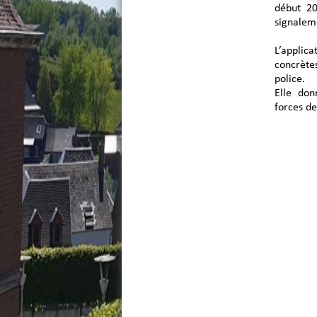
début 20
signalem
L’appli
concrètes
police.
Elle don
forces de