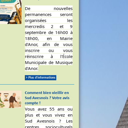
De nouvelles
permanences seront
organisées les
mercredis 2 et 9
septembre de 16h00 à
18h00, en Mairie
d'Anor, afin de vous
inscrire ou vous
réinscrire à l'École
Municipale de Musique
d'Anor.
> Plus d'informations
Comment bien vieillir en
Sud Avesnois ? Votre avis
compte !
Vous avez 55 ans ou
plus et vous vivez en
Sud Avesnois ? Les
centres socioculturels