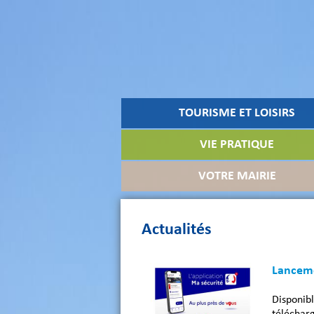
TOURISME ET LOISIRS
VIE PRATIQUE
VOTRE MAIRIE
Actualités
Lanceme
Disponi
télécha