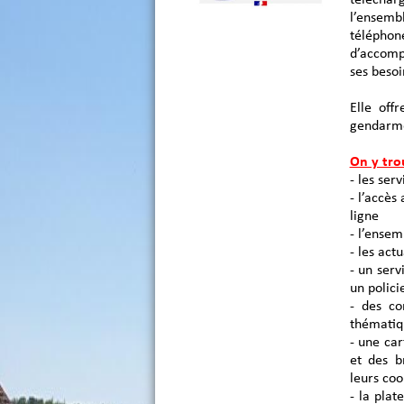
l’ensemb
télépho
d’accomp
ses besoi
Elle off
gendarme 
On y tro
- les ser
- l’accè
ligne
- l’ense
- les actu
- un ser
un polici
- des co
thématiqu
- une car
et des b
leurs coo
- la pla