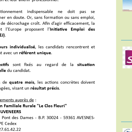
tionnement indispensable ne doit pas se
mer en doute. Or, sans formation ou sans emploi,
 de décrochage croît. Afin d’agir efficacement, la
t l’Europe proposent l’
Initiative Emploi des
EJ)
.
urs individualisé
, les candidats rencontrent et
nt avec un
référent unique
.
ctifs
sont fixés au regard de la
situation
lle
du candidat.
s de
quatre mois
, les actions concrètes doivent
agées, visant un
résultat précis
.
ements auprès de
:
 Familiale Rurale "Le Clos Fleuri"
HEUVENEERS
 Pont des Dames - B.P. 30024 - 59361 AVESNES-
PE Cedex
.27.61.42.22