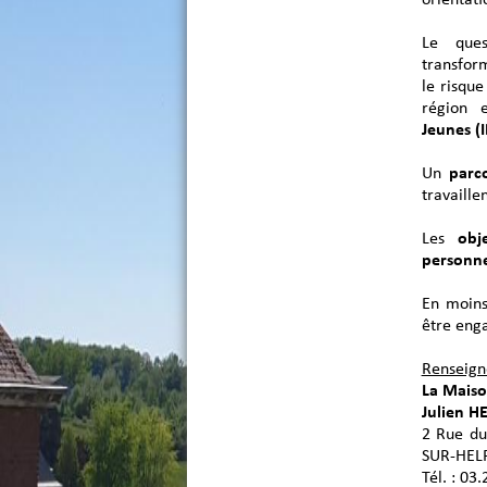
Le ques
transfor
le risque
région e
Jeunes
(I
Un
parco
travaille
Les
obje
personne
En moin
être eng
Renseign
La Maison
Julien 
2 Rue du
SUR-HEL
Tél. : 03