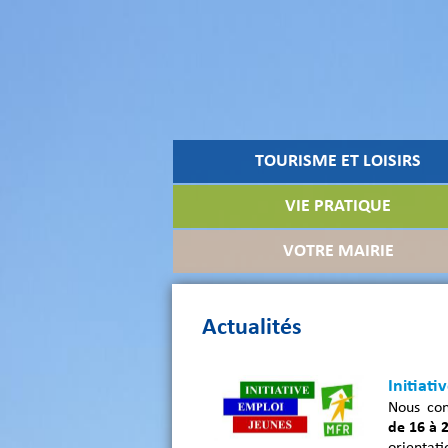
TOURISME ET LOISIRS
VIE PRATIQUE
VOTRE MAIRIE
Actualités
Initiati
Nous con
de 16 à 
orientati