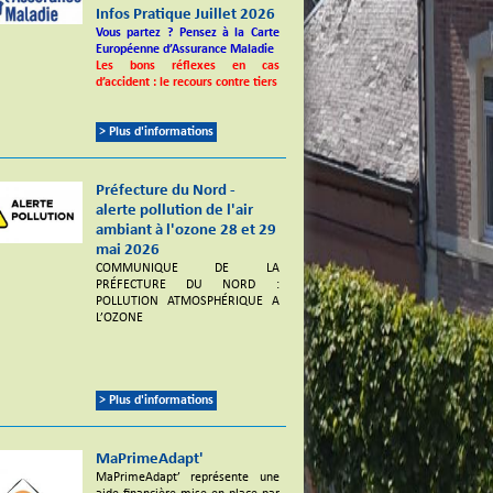
Infos Pratique Juillet 2026
Vous partez ? Pensez à la Carte
Européenne d’Assurance Maladie
Les bons réflexes en cas
d’accident : le recours contre tiers
> Plus d'informations
Préfecture du Nord -
alerte pollution de l'air
ambiant à l'ozone 28 et 29
mai 2026
COMMUNIQUE DE LA
PRÉFECTURE DU NORD :
POLLUTION ATMOSPHÉRIQUE A
L’OZONE
> Plus d'informations
MaPrimeAdapt'
MaPrimeAdapt’ représente une