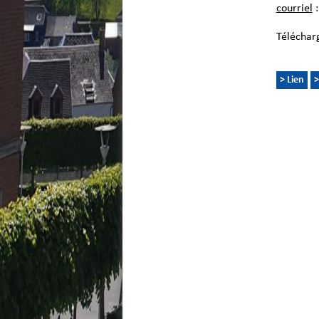
courriel
:
Téléchar
> Lien
>