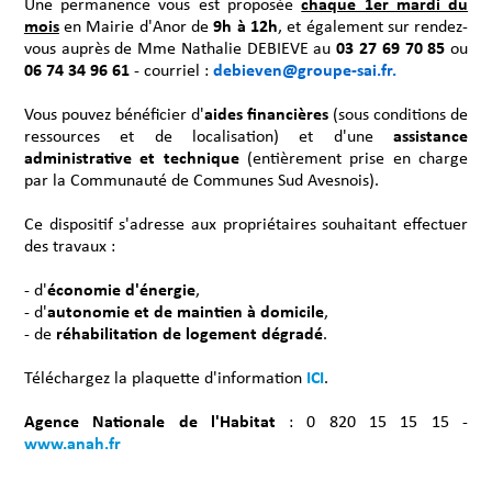
Une permanence vous est proposée
chaque 1er mardi du
mois
en Mairie d'Anor de
9h à 12h
, et également sur rendez-
vous auprès de Mme Nathalie DEBIEVE au
03 27 69 70 85
ou
06 74 34 96 61
- courriel :
debieven@groupe-sai.fr.
Vous pouvez bénéficier d'
aides financières
(sous conditions de
ressources et de localisation) et d'une
assistance
administrative et technique
(entièrement prise en charge
par la Communauté de Communes Sud Avesnois).
Ce dispositif s'adresse aux propriétaires souhaitant effectuer
des travaux :
- d'
économie d'énergie
,
- d'
autonomie et de maintien à domicile
,
- de
réhabilitation de logement dégradé
.
Téléchargez la plaquette d'information
ICI
.
Agence Nationale de l'Habitat
: 0 820 15 15 15 -
www.anah.fr