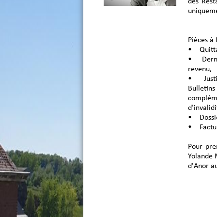
des Rest
uniqueme
Pièces à 
• Quitta
• Dernie
revenu,
• Justif
Bulletin
complém
d’invalid
• Dossie
• Factur
Pour pre
Yolande 
d'Anor au