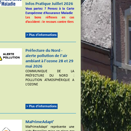
Infos Pratique Juillet 2026
Vous partez ? Pensez à la Carte
Européenne d’Assurance Maladie
Les bons réflexes en cas
d’accident : le recours contre tiers
> Plus d'informations
Préfecture du Nord -
alerte pollution de l'air
ambiant à l'ozone 28 et 29
mai 2026
COMMUNIQUE DE LA
PRÉFECTURE DU NORD :
POLLUTION ATMOSPHÉRIQUE A
L’OZONE
> Plus d'informations
MaPrimeAdapt'
MaPrimeAdapt’ représente une