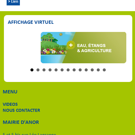
> Lien
AFFICHAGE VIRTUEL
MENU
VIDEOS
NOUS CONTACTER
MAIRIE D'ANOR
5 et 5 bis rue Léo Lagrange