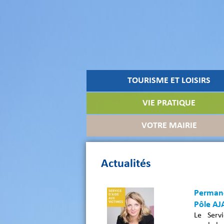
TOURISME ET LOISIRS
VIE PRATIQUE
VOTRE MAIRIE
Actualités
Permane
Pôle AJ
Le Serv