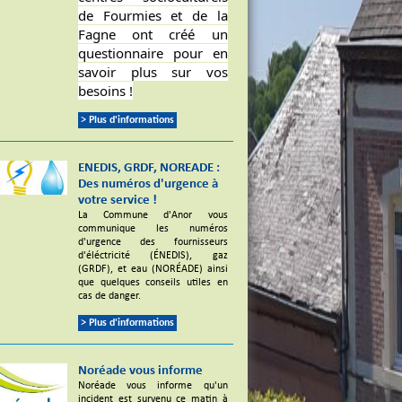
de Fourmies et de la
Fagne ont créé un
questionnaire pour en
savoir plus sur vos
besoins !
> Plus d'informations
ENEDIS, GRDF, NOREADE :
Des numéros d'urgence à
votre service !
La Commune d'Anor vous
communique les numéros
d'urgence des fournisseurs
d'éléctricité (ÉNEDIS), gaz
(GRDF), et eau (NORÉADE) ainsi
que quelques conseils utiles en
cas de danger.
> Plus d'informations
Noréade vous informe
Noréade vous informe qu'un
incident est survenu ce matin à