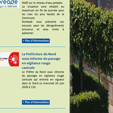
4h00 sur le réseau d'eau potable.
La situation sera rétablit au
maximum en fin de journée pour
les rues les plus hautes de la
Commune.
Noréade vous présente ses
excuses pour les désagréments
encourus et vous invite à
patienter.
> Plus d'informations
La Préfécture du Nord
vous informe du passage
en vigilance rouge
canicule
Le Préfet du Nord vous informe
du passage en vigilance rouge
canicule qui entrera en vigueur
dans le Nord ce mercredi 24 juin
2026 à 12h.
> Plus d'informations