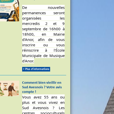
De nouvelles
permanences seront
organisées les
mercredis 2 et 9
septembre de 16h00 à
18h00, en Mairie
d'Anor, afin de vous
inscrire ou vous
réinscrire à l'École
Municipale de Musique
d'Anor.
> Plus d'informations
Comment bien vieillir en
Sud Avesnois ? Votre avis
compte !
Vous avez 55 ans ou
plus et vous vivez en
Sud Avesnois ? Les
centres socioculturels