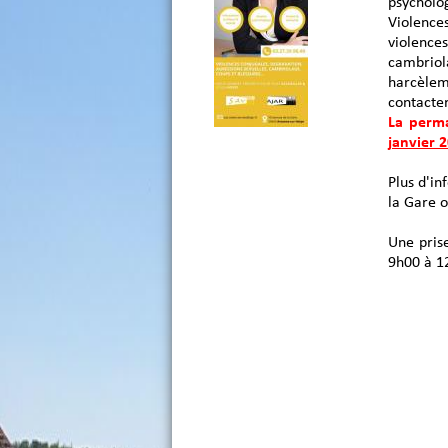
psycholog
Violence
violenc
cambrio
harcèlem
contacter
La perm
janvier 
Plus d'i
la Gare o
Une pris
9h00 à 1