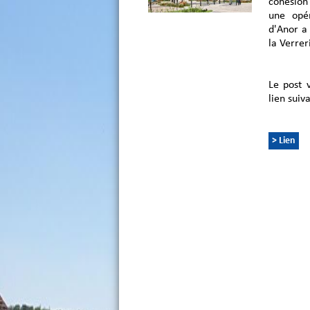
cohésion 
une opé
d'Anor a
la Verrer
Le post 
lien suiva
> Lien