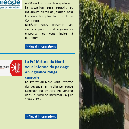
4h00 sur le réseau d'eau potable.
La situation sera rétablit au
maximum en fin de journée pour
les rues les plus hautes de la
Commune.
Noréade vous présente ses
excuses pour les désagréments
encourus et vous invite à
patienter.
> Plus d'informations
La Préfécture du Nord
vous informe du passage
en vigilance rouge
canicule
Le Préfet du Nord vous informe
du passage en vigilance rouge
canicule qui entrera en vigueur
dans le Nord ce mercredi 24 juin
2026 à 12h.
> Plus d'informations