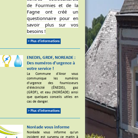
de Fourmies et de la
Fagne ont créé un
questionnaire pour en
savoir plus sur vos
besoins !
> Plus d'informations
ENEDIS, GRDF, NOREADE :
Des numéros d'urgence à
votre service !
La Commune d'Anor vous
communique les numéros
d'urgence des fournisseurs
d'éléctricité (ÉNEDIS), gaz
(GRDF), et eau (NORÉADE) ainsi
que quelques conseils utiles en
cas de danger.
> Plus d'informations
Noréade vous informe
Noréade vous informe qu'un
incident est survenu ce matin à