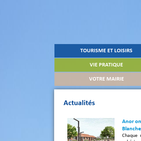
TOURISME ET LOISIRS
VIE PRATIQUE
VOTRE MAIRIE
Actualités
Anor on 
Blanche
Chaque m