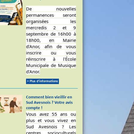
De nouvelles
permanences seront
organisées les
mercredis 2 et 9
septembre de 16h00 à
18h00, en Mairie
d'Anor, afin de vous
inscrire ou vous
réinscrire à l'École
Municipale de Musique
d'Anor.
> Plus d'informations
Comment bien vieillir en
Sud Avesnois ? Votre avis
compte !
Vous avez 55 ans ou
plus et vous vivez en
Sud Avesnois ? Les
centres socioculturels