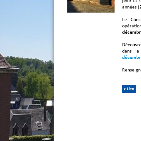
pour la 
années (
Le Cons
opérati
décembr
Découvre
dans l
décembr
Renseign
> Lien