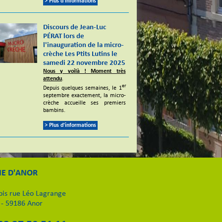
> Plus d'informations
Discours de Jean-Luc
PÉRAT lors de
l'inauguration de la micro-
crèche Les Ptits Lutins le
samedi 22 novembre 2025
Nous y voilà ! Moment très
attendu
.
er
Depuis quelques semaines, le 1
septembre exactement, la micro-
crèche accueille ses premiers
bambins.
> Plus d'informations
IE D'ANOR
 bis rue Léo Lagrange
 - 59186 Anor