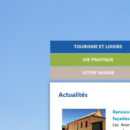
TOURISME ET LOISIRS
VIE PRATIQUE
VOTRE MAIRIE
Actualités
Renouve
façades
Les Anor