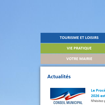
TOURISME ET LOISIRS
VIE PRATIQUE
VOTRE MAIRIE
Actualités
Le Procè
2026 est
N'hésitez-