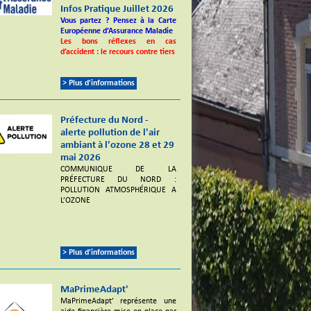
Infos Pratique Juillet 2026
Vous partez ? Pensez à la Carte
Européenne d’Assurance Maladie
Les bons réflexes en cas
d’accident : le recours contre tiers
> Plus d'informations
Préfecture du Nord -
alerte pollution de l'air
ambiant à l'ozone 28 et 29
mai 2026
COMMUNIQUE DE LA
PRÉFECTURE DU NORD :
POLLUTION ATMOSPHÉRIQUE A
L’OZONE
> Plus d'informations
MaPrimeAdapt'
MaPrimeAdapt’ représente une