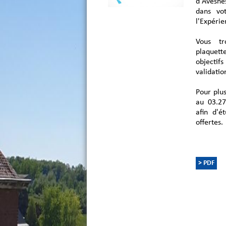
d'Avesne
dans vo
l'Expérie
Vous tr
plaquett
objectif
validatio
Pour plu
au 03.27
afin d'é
offertes.
> PDF