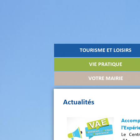
TOURISME ET LOISIRS
VIE PRATIQUE
VOTRE MAIRIE
Actualités
Accompa
l'Expéri
Le Cent