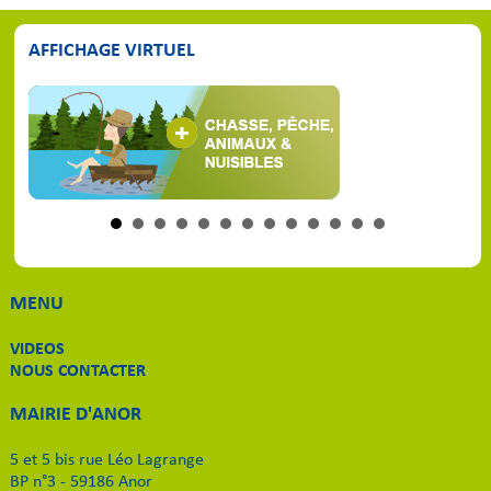
AFFICHAGE VIRTUEL
MENU
VIDEOS
NOUS CONTACTER
MAIRIE D'ANOR
5 et 5 bis rue Léo Lagrange
BP n°3 - 59186 Anor