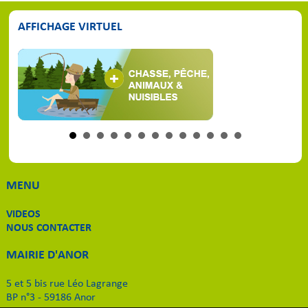
AFFICHAGE VIRTUEL
MENU
VIDEOS
NOUS CONTACTER
MAIRIE D'ANOR
5 et 5 bis rue Léo Lagrange
BP n°3 - 59186 Anor