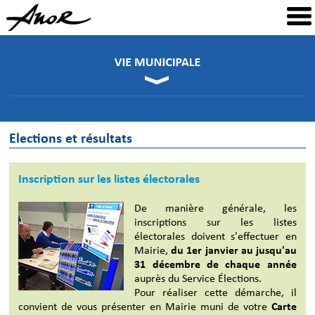
Elections et résultats
Inscription sur les listes électorales
De manière générale, les
inscriptions sur les listes
électorales doivent s'effectuer en
Mairie,
du 1er janvier au jusqu'au
31 décembre de chaque année
auprès du Service Élections.
Pour réaliser cette démarche, il
convient de vous présenter en Mairie muni de votre
Carte