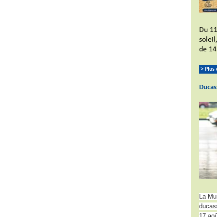
Du 11
solei
de 14
> Plus
Ducas
La Mun
ducass
17 aoû