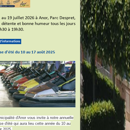
 au 19 juillet 2026 à Anor, Parc Despret,
l, détente et bonne humeur tous les jours
h30 à 19h30.
 d'informations
se d'été du 10 au 17 août 2025
icipalité d'Anor vous invite à notre annuelle
e d'été qui aura lieu cette année du 10 au
t 2025.