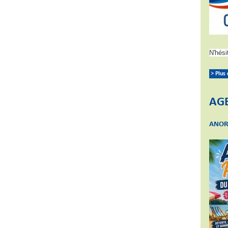
N'hési
> Plus
AG
ANOR 