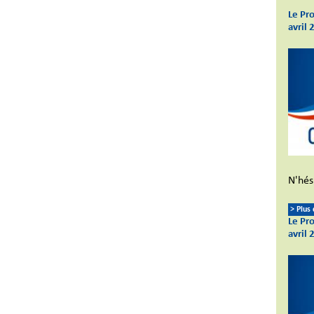
Le Pr
avril 
N'hési
> Plus
Le Pr
avril 