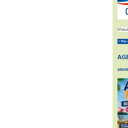
N'hési
> Plus
AG
ANOR 