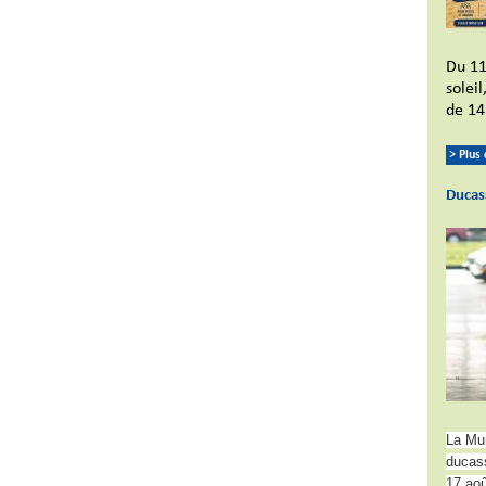
Du 11
solei
de 14
> Plus
Ducas
La Mun
ducass
17 aoû