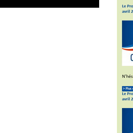
Le Pr
avril 
N'hési
> Plus
Le Pr
avril 