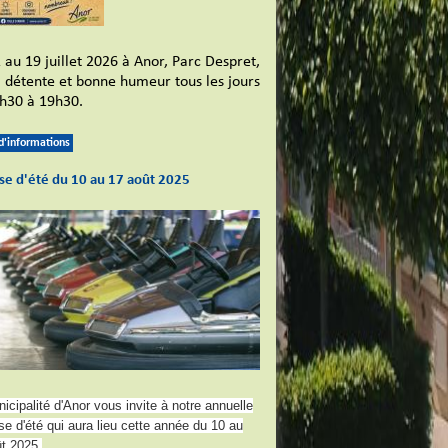
 au 19 juillet 2026 à Anor, Parc Despret,
l, détente et bonne humeur tous les jours
h30 à 19h30.
 d'informations
se d'été du 10 au 17 août 2025
icipalité d'Anor vous invite à notre annuelle
e d'été qui aura lieu cette année du 10 au
t 2025.