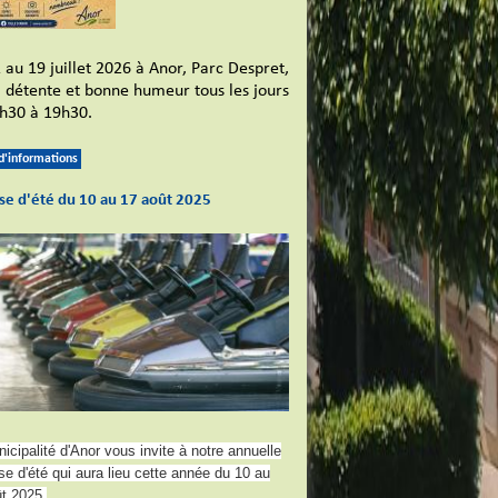
 au 19 juillet 2026 à Anor, Parc Despret,
l, détente et bonne humeur tous les jours
h30 à 19h30.
 d'informations
se d'été du 10 au 17 août 2025
icipalité d'Anor vous invite à notre annuelle
e d'été qui aura lieu cette année du 10 au
t 2025.