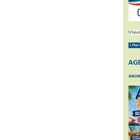
N'hési
> Plus
AG
ANOR 