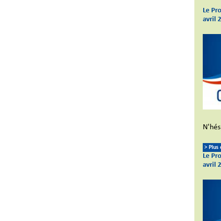
Le Pr
avril 
N'hési
> Plus
Le Pr
avril 