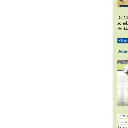
Du 11
solei
de 14
> Plus
Ducas
La Mun
ducass
17 aoû