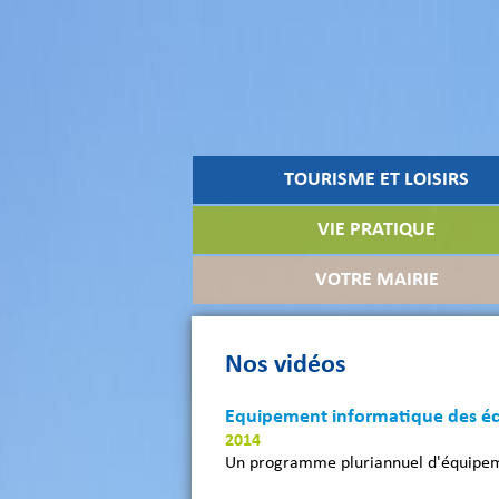
TOURISME ET LOISIRS
VIE PRATIQUE
VOTRE MAIRIE
Nos vidéos
Equipement informatique des éc
2014
Un programme pluriannuel d'équipeme