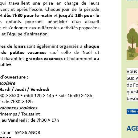
qui travaillent une prise en charge de leurs
avant et après l’école. Chaque jour de la période
et
dès 7h30 pour le matin
et
jusqu’à 18h pour le
s enfants pourront bénéficier d’un accueil
e et s’adonner aux différentes activités proposées
6
et l’équipe d’animation.
es de loisirs
sont également organisés à
chaque
 de petites vacances
sauf celle de Noël et
t durant les
grandes vacances
et notamment
au
uillet
.
Vous 
Sud A
 d'ouverture
:
scolaire
de Fo
Mardi / Jeudi / Vendredi
quest
h30
>
8h30 • midi 12h
>
14h • soir 16h30
>
18h
besoi
i
: de 7h30
>
12h
vacances scolaires
> Plus
rintemps / Toussaint
 au Vendredi
: de 7h30
>
17h
AG
asteur - 59186 ANOR