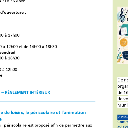
 :
Le 36 Anor
 d'ouverture :
00 à 17h00
i
0 à 12h00 et de 14h00 à 18h30
 vendredi
00 à 18h30
0 à 12h00
e
De n
organ
de 16
 » – RÈGLEMENT INTÉRIEUR
de vo
Munic
e de loisirs, le périscolaire et l'animation
> Plus
e
Comme
il périscolaire
est proposé afin de permettre aux
avis 