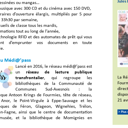
Jules 
essinées ou mangas…
musique avec 300 CD et du cinéma avec 150 DVD,
raires d’ouverture élargis, multipliés par 5 pour
e 33h30 par semaine,
ueils de classe tous les mardis,
mations tout au long de l’année,
chnologie RFID et des automates de prêt qui vous
ent d’emprunter vos documents en toute
e.
au Médi@’pass
Lancé en 2016, le réseau médi@’pass est
un
réseau de lecture publique
La Ré
transfrontalier
, qui regroupe les
Fourm
bibliothèques de la Communauté de
direc
Communes Sud-Avesnois : la
dispos
que Antoon Krings de Fourmies, tête de réseau,
21 av
Anor, le Point-Virgule à Eppe-Sauvage et les
èques de Féron, Glageon, Wignehies, Trélon,
en-Fagne, ainsi que le centre de documentation
> Plus
omusée, et la bibliothèque de Momignies en
.