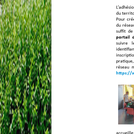
L’adhési
du territo
Pour cré
du réseau
suffit d
portail 
suivre 
identifi
inscripti
pratique
réseau m
https:/
accueil