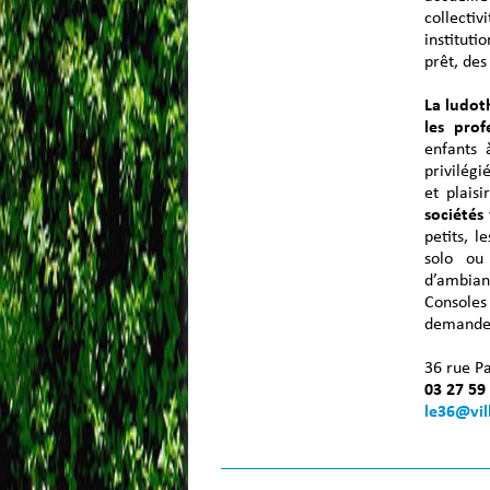
collectiv
instituti
prêt, des
La ludot
les prof
enfants 
privilégi
et plaisi
sociétés
petits, 
solo ou
d’ambianc
Consoles
demande
36 rue P
03 27 59
le36@vil