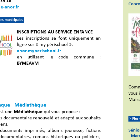
 75 16
Conco
le-anor.fr
ions municipales
INSCRIPTIONS AU SERVICE ENFANCE
Les inscriptions se font uniquement en
ligne sur « my périschool ».
anor.myperischool.fr
en utilisant le code commune :
BYMEAVM
Comm
vous 
Maiso
èque - Médiathèque
est une
Médiathèque
qui vous propose :
ds documentaire renouvelé et adapté aux souhaits
> Plus
ens,
Sénior
documents imprimés, albums jeunesse, fictions
- Mar
 documentaires, romans historiques ou policiers,