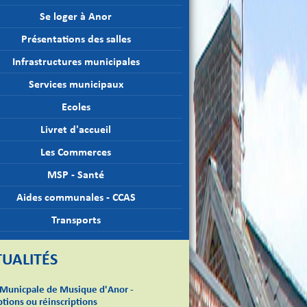
Se loger à Anor
Présentations des salles
Infrastructures municipales
Services municipaux
Ecoles
Livret d'accueil
Les Commerces
MSP - Santé
Aides communales - CCAS
Transports
UALITÉS
 Municpale de Musique d'Anor -
ptions ou réinscriptions