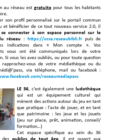
on au réseau est
gratuite
pour tous les habitants
ire.
er son profil personnalisé sur le portail commun
 et bénéficier de ce tout nouveau service 2.0, il
e
se connecter à son espace personnel sur le
du réseau
:
https://ccsa.reseaubibli.fr
puis de
les indications dans « Mon compte ». Vos
ants vous ont été communiqués lors de votre
on. Si vous les avez oubliés, ou pour toute question
, rapprochez-vous de votre médiathèque ou du
édi@’pass, via téléphone, mail ou facebook :
/www.facebook.com/reseaumediapass
LE 36
, c’est également une
ludothèque
qui est un équipement culturel qui
mènent des actions autour du jeu en tant
que pratique : l’acte de jouer, et en tant
que patrimoine : les jeux et les jouets
(jeu sur place, prêt, animation, conseil/
formation…)
Cet espace spécifique au sein du 36
le des
publics de tout âge
, il est ouvert aux