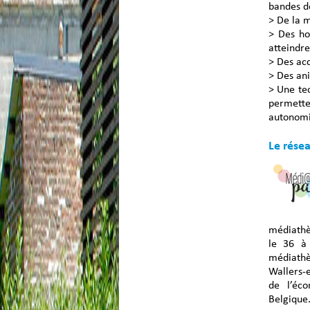
bandes d
> De la 
> Des ho
atteindr
> Des acc
> Des ani
> Une te
permett
autonomi
Le rése
médiathè
le 36 à 
médiath
Wallers-
de l’éc
Belgique