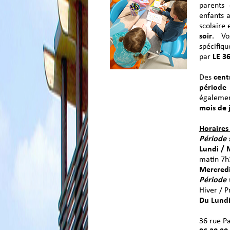
parents 
enfants 
scolaire 
soir
. Vo
spécifiqu
par
LE 3
Des
centr
période
égalemen
mois de j
Horaires
Période 
Lundi / 
matin 7
Mercred
Période 
Hiver / P
Du Lundi
36 rue P