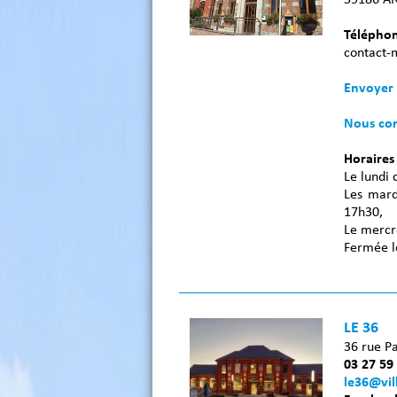
Téléphon
contact-
Envoyer 
Nous con
Horaires
Le lundi 
Les mard
17h30,
Le mercr
Fermée l
LE 36
36 rue P
03 27 59
le36@vil