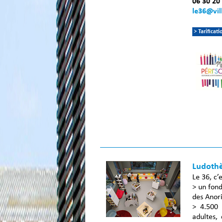
06 30 20
le36@vil
> Tarificat
Ludoth
Le 36, c’
> un fon
des Anori
> 4.500 
adultes,