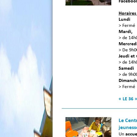
Facebook
Horaires
Lundi
> Fermé
Mardi,
> de 14h
Mercred
> De 9h0
Jeudi et
> de 14h
Samedi
> de 9h0
Dimanch
> Fermé
« LE 36
Le Centr
jeuness
Un
accue