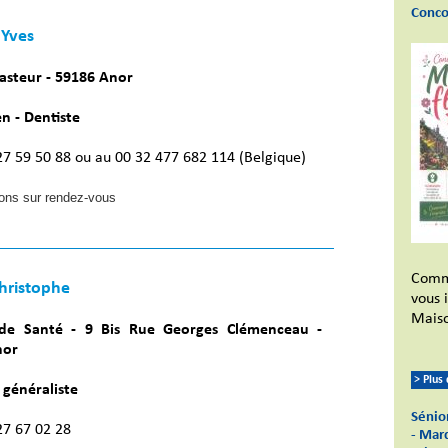
Conco
Yves
asteur - 59186 Anor
n - Dentiste
 27 59 50 88 ou au 00 32 477 682 114 (Belgique)
ions sur rendez-vous
Comm
hristophe
vous 
Maiso
de Santé - 9 Bis Rue Georges Clémenceau -
nor
> Plus
généraliste
Sénior
 27 67 02 28
- Mar