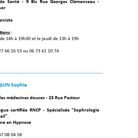
de Santé - 9 Bis Rue Georges Clémenceau -
nor
oniste
tions
:
de 14h à 19h30 et le jeudi de 13h à 19h
 27 66 16 53 ou 06 73 61 10 74
UIN Sophie
es médecines douces - 23 Rue Pasteur
gue certifiée RNCP - Spécialisée "Sophrologie
eil"
.
nne en Hypnose
47 08 04 58