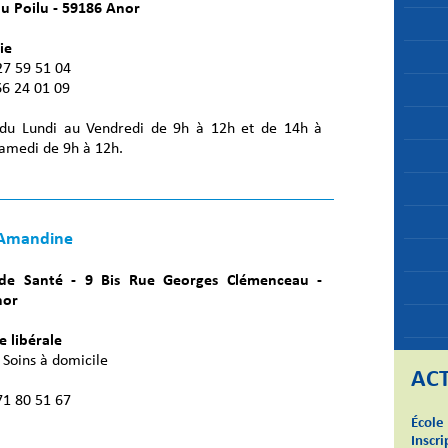
du Poilu - 59186 Anor
ie
 27 59 51 04
66 24 01 09
du Lundi au Vendredi de 9h à 12h et de 14h à
Samedi de 9h à 12h.
Amandine
de Santé - 9 Bis Rue Georges Clémenceau -
nor
e libérale
 Soins à domicile
ACT
 71 80 51 67
École
Inscri