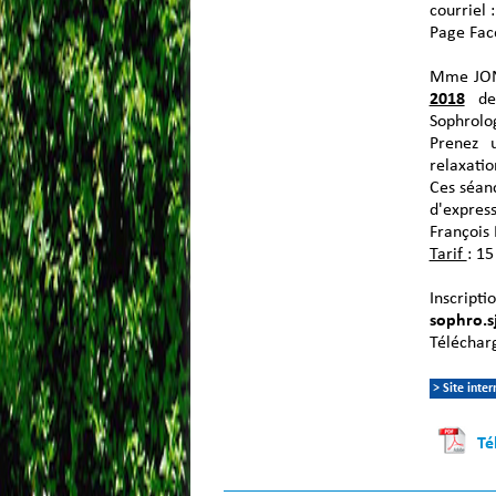
courriel 
Page Fac
Mme JON
2018
d
Sophrolo
Prenez u
relaxati
Ces séan
d'expre
François 
Tarif
: 1
Inscript
sophro.s
Télécharg
> Site inter
Té