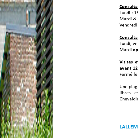
Consultat
Lundi : 1
Mardi & 
Vendredi
Consulta
Lundi, v
Mardi
ap
Visites 
avant 1
Fermé le
Une plag
libres 
Chevaldi
LALLEME