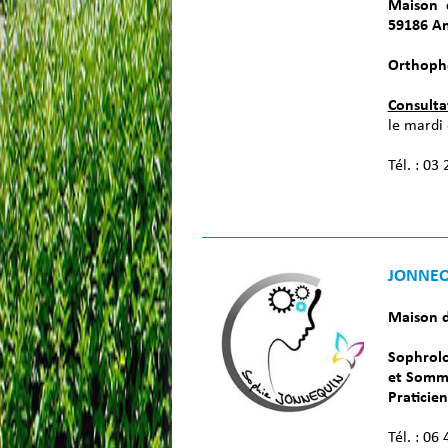
Maison 
59186 A
Orthoph
Consulta
le mardi 
Tél. : 03
JONNEQ
Maison d
Sophrolo
et Somm
Praticie
Tél. :
06 