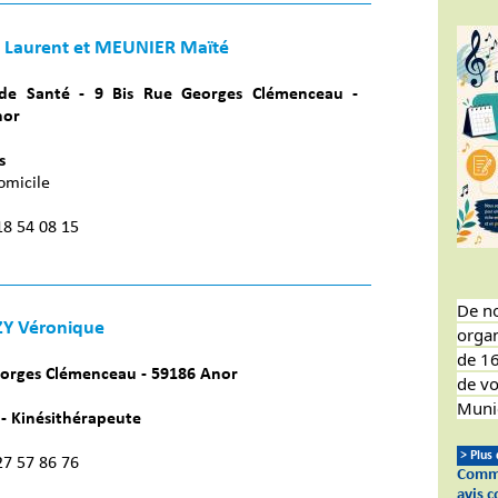
Laurent et MEUNIER Maïté
de Santé - 9 Bis Rue Georges Clémenceau -
nor
s
omicile
 18 54 08 15
De n
Y Véronique
organ
de 16
orges Clémenceau - 59186 Anor
de vo
Munic
- Kinésithérapeute
> Plus
 27 57 86 76
Comme
avis 