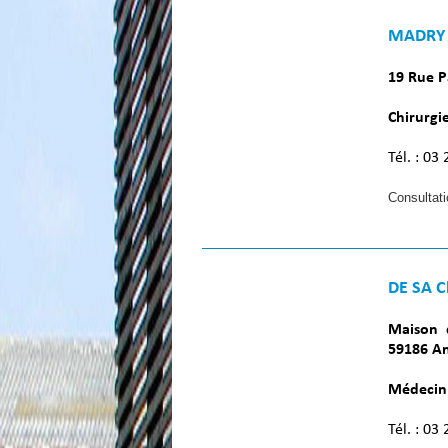
MADRY 
19 Rue P
Chirurgie
Tél. : 03
Consultat
DE SA C
Maison 
59186 A
Médecin 
Tél. : 03