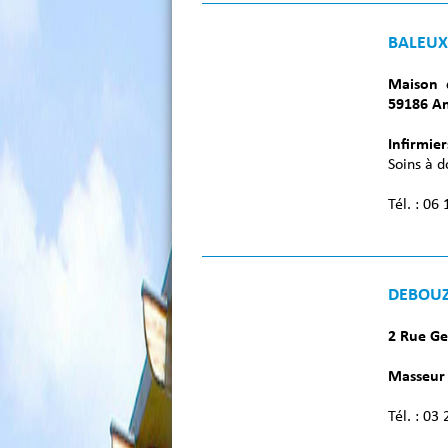
BALEUX 
Maison 
59186 A
Infirmier
Soins à d
Tél. : 06
DEBOUZ
2 Rue Ge
Masseur 
Tél. : 03