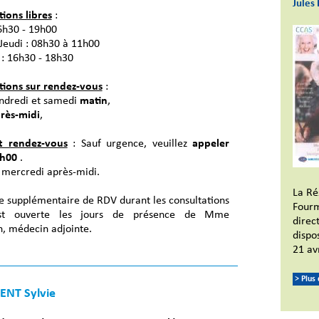
Jules 
ions libres
:
6h30 - 19h00
Jeudi : 08h30 à 11h00
 : 16h30 - 18h30
tions sur rendez-vous
:
endredi et samedi
matin
,
rès-midi
,
et rendez-vous
: Sauf urgence, veuillez
appeler
2h00
.
 mercredi après-midi.
La Ré
e supplémentaire de RDV durant les consultations
Fourm
est ouverte les jours de présence de Mme
direc
n, médecin adjointe.
dispos
21 av
> Plus
NT Sylvie