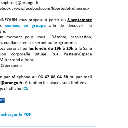
: sophro.sj@orange.fr
ebook : www.facebook.com/libertedetreheureux
NEQUIN vous propose à partir du
3 septembre
es
séances en groupe
afin de découvrir la
gie.
n moment pour vous... Détente, respiration,
on, confiance en soi seront au programme.
ces auront lieu
les
lundis de 19h à 20h
à la Salle
ssion corporelle située Rue Pasteur-Espace
Mitterrand à Anor.
5 €/personne
ion par téléphone au
06 47 08 04 58
ou par mail
j@orange.fr
. Attention les places sont limitées !
ez l'affiche
ICI
.
net
lécharger le PDF