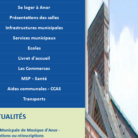
Se loger à Anor
Présentations des salles
Infrastructures municipales
Services municipaux
Ecoles
Livret d'accueil
Les Commerces
MSP - Santé
Aides communales - CCAS
Transports
UALITÉS
 Municpale de Musique d'Anor -
ptions ou réinscriptions