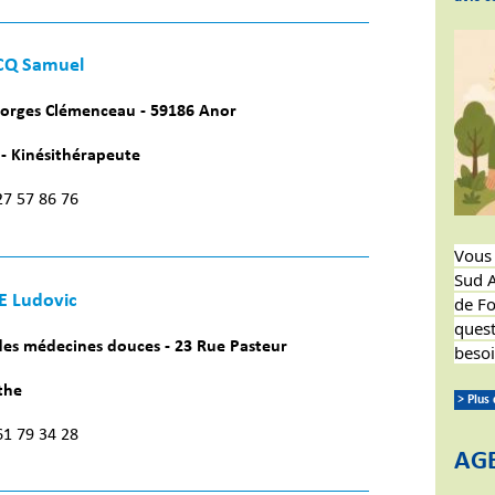
CQ Samuel
orges Clémenceau - 59186 Anor
- Kinésithérapeute
 27 57 86 76
Vous 
Sud A
E Ludovic
de Fo
quest
es médecines douces - 23 Rue Pasteur
besoi
the
> Plus
 61 79 34 28
AG