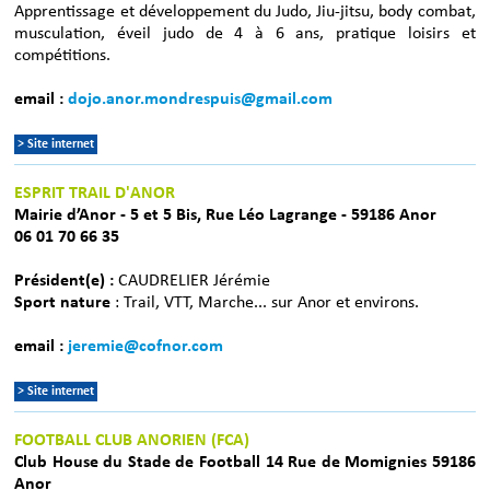
Apprentissage et développement du Judo, Jiu-jitsu, body combat,
musculation, éveil judo de 4 à 6 ans, pratique loisirs et
compétitions.
email :
dojo.anor.mondrespuis@gmail.com
> Site internet
ESPRIT TRAIL D'ANOR
Mairie d’Anor - 5 et 5 Bis, Rue Léo Lagrange - 59186 Anor
06 01 70 66 35
Président(e) :
CAUDRELIER Jérémie
Sport nature
: Trail, VTT, Marche... sur Anor et environs.
email :
jeremie@cofnor.com
> Site internet
FOOTBALL CLUB ANORIEN (FCA)
Club House du Stade de Football 14 Rue de Momignies 59186
Anor