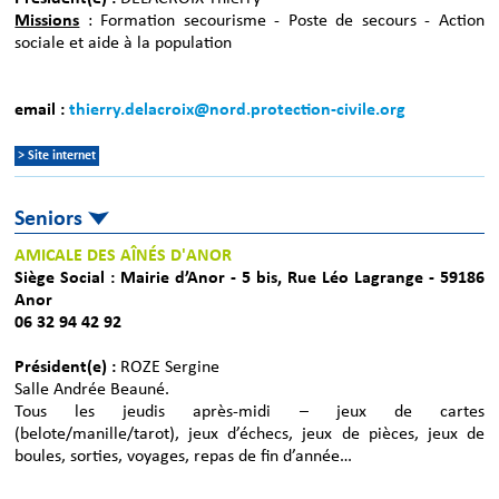
Missions
: Formation secourisme - Poste de secours - Action
sociale et aide à la population
email :
thierry.delacroix@nord.protection-civile.org
> Site internet
Seniors
AMICALE DES AÎNÉS D'ANOR
Siège Social : Mairie d’Anor - 5 bis, Rue Léo Lagrange - 59186
Anor
06 32 94 42 92
Président(e) :
ROZE Sergine
Salle Andrée Beauné.
Tous les jeudis après-midi – jeux de cartes
(belote/manille/tarot), jeux d’échecs, jeux de pièces, jeux de
boules, sorties, voyages, repas de fin d’année…