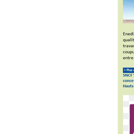
Enedi
qualit
trava
coupu
entre
> Plus
SNCF 
conce
Hauts