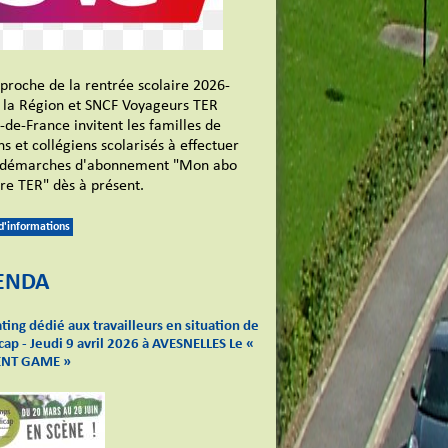
pproche de la rentrée scolaire 2026-
 la Région et SNCF Voyageurs TER
-de-France invitent les familles de
ns et collégiens scolarisés à effectuer
 démarches d'abonnement "Mon abo
ire TER" dès à présent.
 d'informations
ENDA
ting dédié aux travailleurs en situation de
ap - Jeudi 9 avril 2026 à AVESNELLES Le «
ENT GAME »