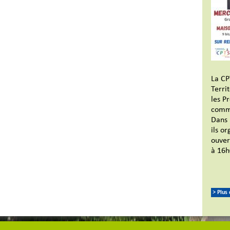
La CP
Terri
les P
commu
Dans 
ils or
ouver
à 16h
> Plus