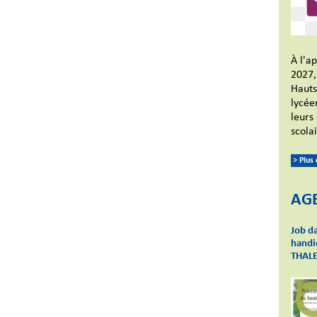
À l'a
2027,
Hauts
lycée
leurs
scola
> Plus
AG
Job da
handic
THAL