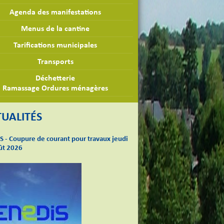
Agenda des manifestations
Menus de la cantine
Tarifications municipales
Transports
Déchetterie
Ramassage Ordures ménagères
UALITÉS
S - Coupure de courant pour travaux jeudi
ût 2026