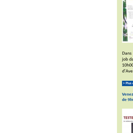
Dans 
job d
10h00
d'Ave
> Plus
Venez 
de 9h