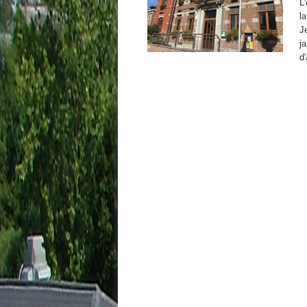
L
l
J
j
d