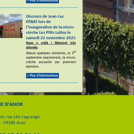
> Plus d'informations
Discours de Jean-Luc
PÉRAT lors de
l'inauguration de la micro-
crèche Les Ptits Lutins le
samedi 22 novembre 2025
Nous y voilà ! Moment très
attendu
.
er
Depuis quelques semaines, le 1
septembre exactement, la micro-
crèche accueille ses premiers
bambins.
> Plus d'informations
IE D'ANOR
 bis rue Léo Lagrange
 - 59186 Anor