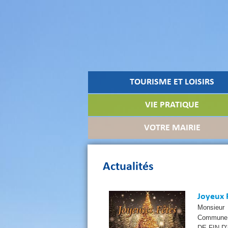
TOURISME ET LOISIRS
VIE PRATIQUE
VOTRE MAIRIE
Actualités
Joyeux 
Monsieur 
Commune 
DE FIN D