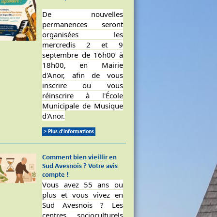
De nouvelles
permanences seront
organisées les
mercredis 2 et 9
septembre de 16h00 à
18h00, en Mairie
d'Anor, afin de vous
inscrire ou vous
réinscrire à l'École
Municipale de Musique
d'Anor.
> Plus d'informations
Comment bien vieillir en
Sud Avesnois ? Votre avis
compte !
Vous avez 55 ans ou
plus et vous vivez en
Sud Avesnois ? Les
centres socioculturels