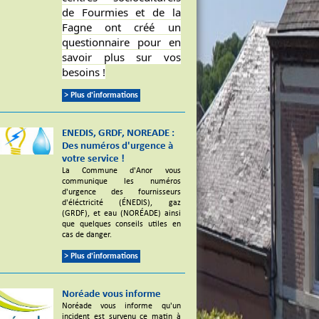
de Fourmies et de la
Fagne ont créé un
questionnaire pour en
savoir plus sur vos
besoins !
> Plus d'informations
ENEDIS, GRDF, NOREADE :
Des numéros d'urgence à
votre service !
La Commune d'Anor vous
communique les numéros
d'urgence des fournisseurs
d'éléctricité (ÉNEDIS), gaz
(GRDF), et eau (NORÉADE) ainsi
que quelques conseils utiles en
cas de danger.
> Plus d'informations
Noréade vous informe
Noréade vous informe qu'un
incident est survenu ce matin à