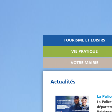
TOURISME ET LOISIRS
VIE PRATIQUE
VOTRE MAIRIE
Actualités
La Polic
La Police
départem
Rejoignez