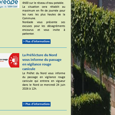
4h00 sur le réseau d'eau potable.
La situation sera rétablit au
maximum en fin de journée pour
les rues les plus hautes de la
Commune.
Noréade vous présente ses
excuses pour les désagréments
encourus et vous invite à
patienter.
> Plus d'informations
La Préfécture du Nord
vous informe du passage
en vigilance rouge
canicule
Le Préfet du Nord vous informe
du passage en vigilance rouge
canicule qui entrera en vigueur
dans le Nord ce mercredi 24 juin
2026 à 12h.
> Plus d'informations