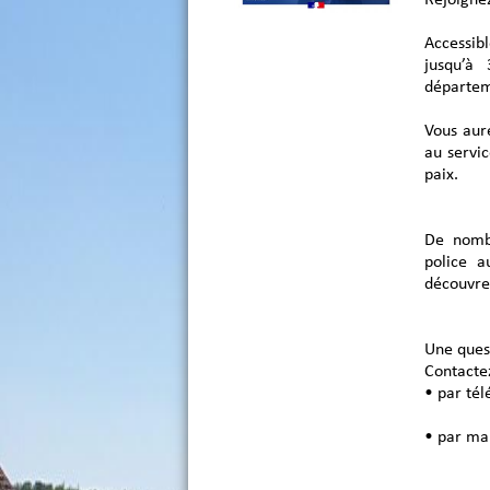
Accessibl
jusqu’à 
départeme
Vous aur
au servic
paix.
De nombr
police a
découvrez
Une ques
Contactez
• par tél
• par mai